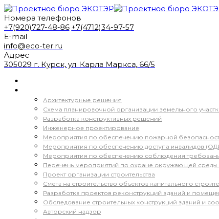
Номера телефонов
+7(920)727-48-86
+7(4712)34-97-57
E-mail
info@eco-ter.ru
Адрес
305029 г. Курск, ул. Карла Маркса, 66/5
Главная
Услуги
Архитектурные решения
Схема планировочной организации земельного участк
Разработка конструктивных решений
Инженерное проектирование
Мероприятия по обеспечению пожарной безопасност
Мероприятия по обеспечению доступа инвалидов (ОД
Мероприятия по обеспечению соблюдения требовани
Перечень мероприятий по охране окружающей среды
Проект организации строительства
Смета на строительство объектов капитального строите
Разработка проектов реконструкций зданий и помеще
Обследование строительных конструкций зданий и со
Авторский надзор