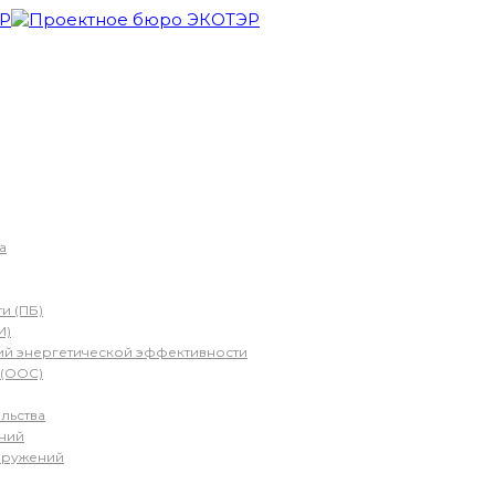
а
и (ПБ)
И)
й энергетической эффективности
 (ООС)
льства
ний
оружений