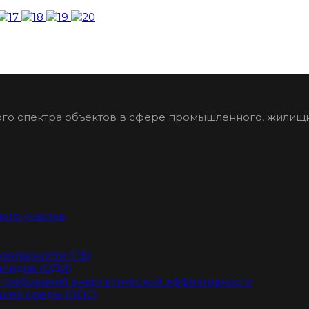
го спектра объектов в сфере промышленного, жилищн
ого участка
зопасности (ПБ)
алидов (ОДИ)
требований энергетической эффективности
щей среды (ООС)