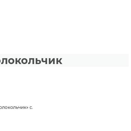
олокольчик
локольчик» с.