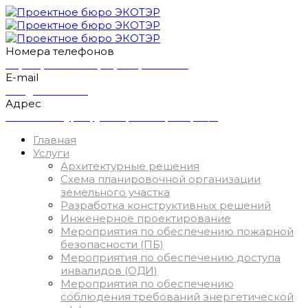
Номера телефонов
+7(920)727-48-86
+7(4712)34-97-57
E-mail
info@eco-ter.ru
Адрес
305029 г. Курск, ул. Карла Маркса, 66/5
Главная
Услуги
Архитектурные решения
Схема планировочной организации
земельного участка
Разработка конструктивных решений
Инженерное проектирование
Мероприятия по обеспечению пожарной
безопасности (ПБ)
Мероприятия по обеспечению доступа
инвалидов (ОДИ)
Мероприятия по обеспечению
соблюдения требований энергетической